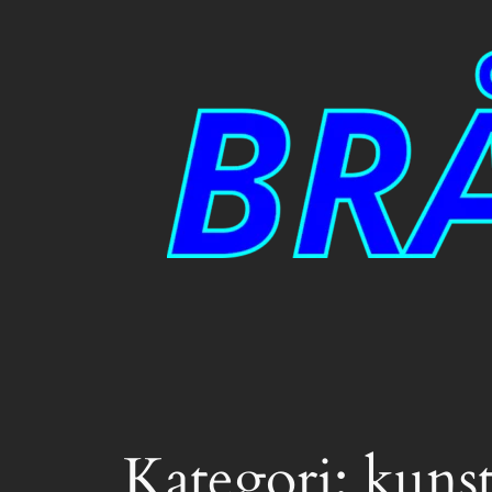
Hopp
til
innhold
Kategori:
kunst