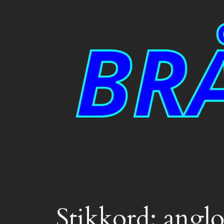
Hopp
til
innhold
Stikkord:
anglo