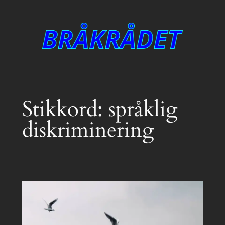
Hopp
til
innhold
Stikkord:
språklig
diskriminering